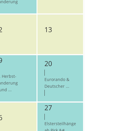
nderung
2
13
9
20
. Herbst-
Eurorando &
nderung
Deutscher ...
und ...
27
6
Elstersteilhänge
ab Pirk &#...