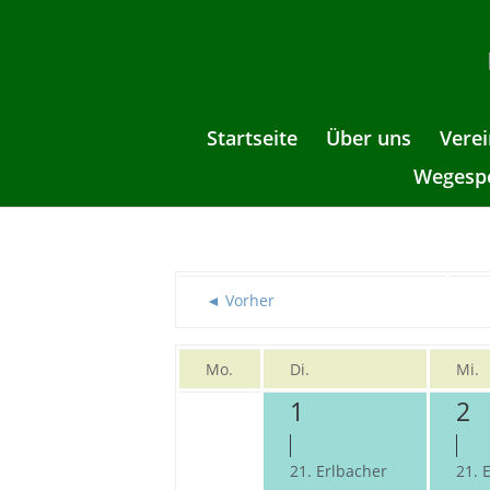
Startseite
Über uns
Verei
Wegespe
◄ Vorher
Mo.
Di.
Mi.
1
2
21. Erlbacher
21. 