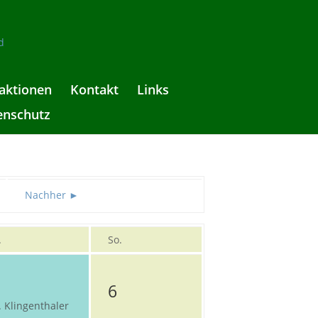
aktionen
Kontakt
Links
enschutz
Nachher ►
.
So.
6
. Klingenthaler