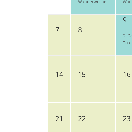
Wanderwoche
Wan
9
7
8
9. G
Tour 
14
15
16
21
22
23