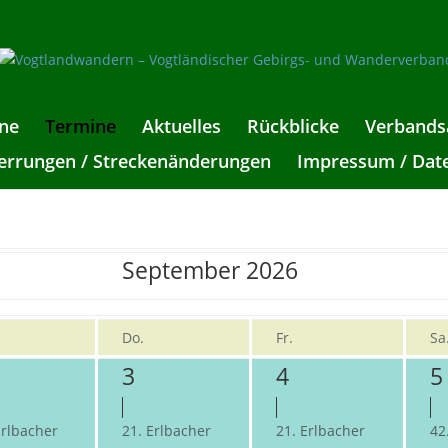
ne
Termine
Aktuelles
Rückblicke
Verbands
rrungen / Streckenänderungen
Impressum / Dat
September 2026
Do.
Fr.
Sa
3
4
5
Erlbacher
21. Erlbacher
21. Erlbacher
42