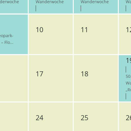
derwoche
Wanderwoche
Wanderwoche
Wa
10
11
1
eopark-
– Flo...
1
17
18
50
Wa
„R
24
25
2