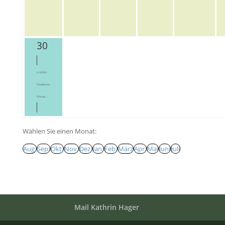
30
4. VGWV-
Präsidiums-
Sitzung ...
Wählen Sie einen Monat:
Aug.
Sep.
Okt.
Nov.
Dez.
Jan.
Feb.
März
Apr.
Mai
Juni
Juli
Mail Kathrin Hager