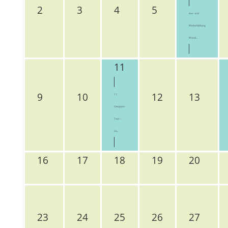
2
3
4
5
Aus- und
Weiterbildung
Wand...
11
9
10
12
13
11.
Geopark-
Tour –
Zu...
16
17
18
19
20
23
24
25
26
27