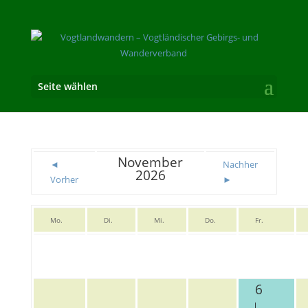
Seite wählen
November
◄
Nachher
2026
Vorher
►
Mo.
Di.
Mi.
Do.
Fr.
6