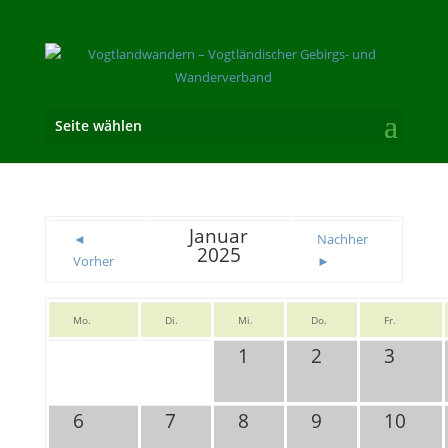
Seite wählen
Januar
◄
Nachher
2025
Vorher
►
Mo.
Di.
Mi.
Do.
Fr.
1
2
3
6
7
8
9
10