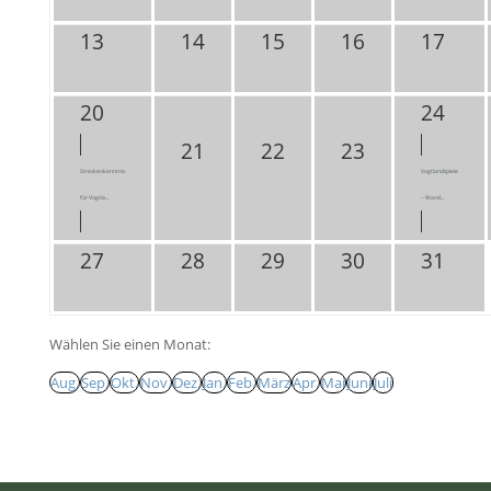
13
14
15
16
17
20
24
21
22
23
Streckenkenntnis
Vogtlandspiele
für Vogtla...
– Wand...
27
28
29
30
31
Wählen Sie einen Monat:
Aug.
Sep.
Okt.
Nov.
Dez.
Jan.
Feb.
März
Apr.
Mai
Juni
Juli