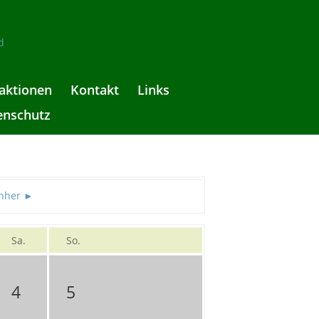
aktionen
Kontakt
Links
enschutz
hher ►
Sa.
So.
4
5