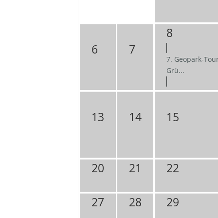
8
6
7
7. Geopark-Tour
Grü...
13
14
15
20
21
22
27
28
29