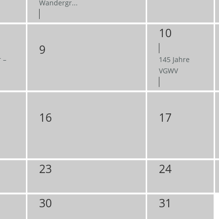
Wandergr...
10
9
 –
145 Jahre
VGWV
16
17
23
24
30
31