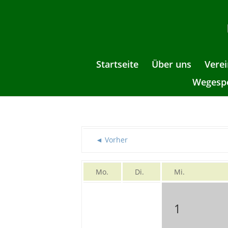
Startseite
Über uns
Verei
Wegespe
◄ Vorher
Mo.
Di.
Mi.
1