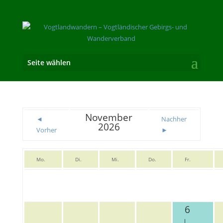
Seite wählen
November
◄
Nachher
2026
Vorher
►
Mo.
Di.
Mi.
Do.
Fr.
6