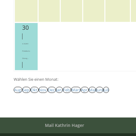
30
4. VGWV-
Präsidiums-
Sitzung ...
Wählen Sie einen Monat:
Aug.
Sep.
Okt.
Nov.
Dez.
Jan.
Feb.
März
Apr.
Mai
Juni
Juli
Mail Kathrin Hager