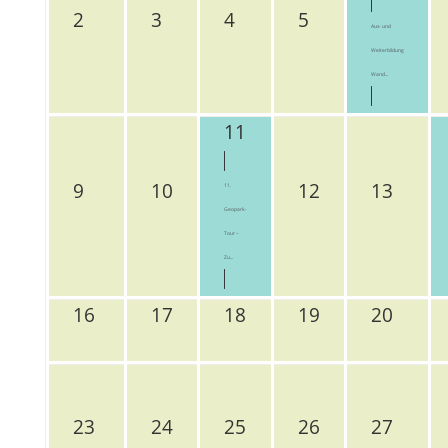
2
3
4
5
Aus- und
Weiterbildung
Wand...
11
9
10
12
13
11.
Geopark-
Tour –
Zu...
16
17
18
19
20
23
24
25
26
27