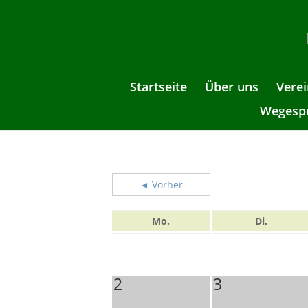
Startseite
Über uns
Verei
Wegespe
◄ Vorher
Mo.
Di.
2
3