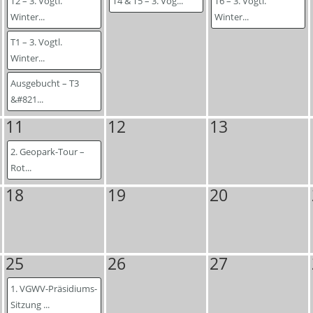
T2 – 3. Vogtl.
T4 & T5 – 3. Vog...
T6 – 3. Vogtl.
Winter...
Winter...
T1 – 3. Vogtl.
Winter...
Ausgebucht – T3
&#821...
11
12
13
2. Geopark-Tour –
Rot...
18
19
20
25
26
27
1. VGWV-Präsidiums-
Sitzung ...