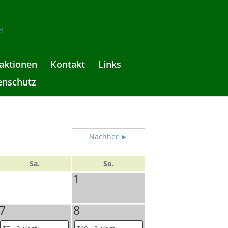
aktionen
Kontakt
Links
enschutz
Nachher ►
Sa.
So.
1
7
8