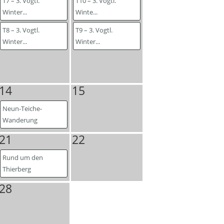
T7 – 3. Vogtl.
T10 – 3. Vogtl.
Winter...
Winte...
T8 – 3. Vogtl.
T9 – 3. Vogtl.
Winter...
Winter...
14
15
Neun-Teiche-
Wanderung
21
22
Rund um den
Thierberg
28