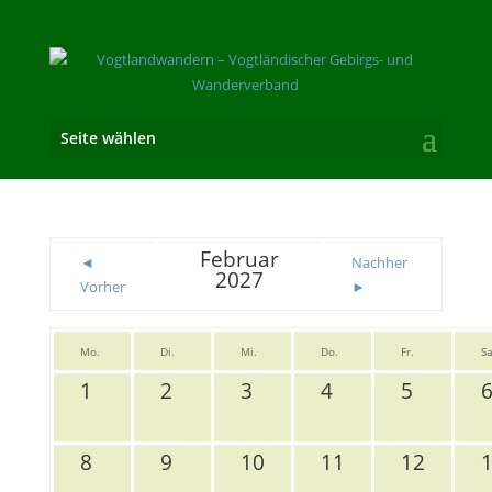
Seite wählen
Februar
◄
Nachher
2027
Vorher
►
Mo.
Di.
Mi.
Do.
Fr.
Sa
1
2
3
4
5
8
9
10
11
12