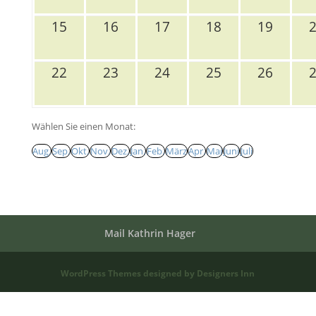
15
16
17
18
19
22
23
24
25
26
Wählen Sie einen Monat:
Aug.
Sep.
Okt.
Nov.
Dez.
Jan.
Feb.
März
Apr.
Mai
Juni
Juli
Mail Kathrin Hager
WordPress Themes designed by Designers Inn