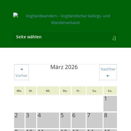
Seite wählen
März 2026
◄
Nachher
Vorher
►
Mo.
Di.
Mi.
Do.
Fr.
Sa.
So.
1
2
3
4
5
6
7
8