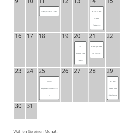
9
10
11
12
13
14
15
3. Geopark-Tour – Pop...
Rund um den
Großen
Weidente...
16
17
18
19
20
21
22
22.
Frühlingstreffen
Böhmentour
der Wander...
– zwis...
23
24
25
26
27
28
29
VGWV-
Auf den
Mitgliederversammlung
Spuren des
...
Osterhasen
30
31
Wählen Sie einen Monat: