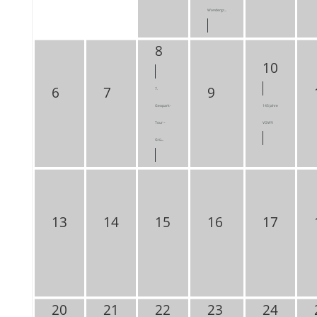
Wandergr...
8
10
6
7
9
7.
Geopark-
145 Jahre
Tour –
VGWV
Grü...
13
14
15
16
17
20
21
22
23
24