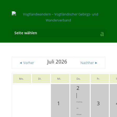
Seite wählen
Juli 2026
◄ Vorher
Nachher ►
Mo.
Di.
Mi.
Do.
Fr.
2
1
3
Empfang
der
Wimpel-