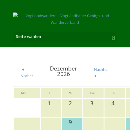
Seite wählen
Dezember
◄
Nachher
2026
Vorher
►
Mo.
Di.
Mi.
Do.
Fr.
1
2
3
4
9