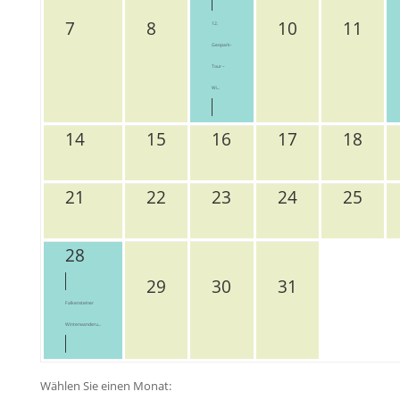
7
8
10
11
12.
Geopark-
Tour –
Wi...
14
15
16
17
18
21
22
23
24
25
28
29
30
31
Falkensteiner
Winterwanderu...
Wählen Sie einen Monat: