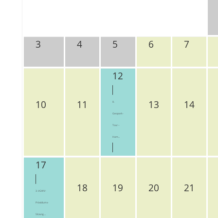
3
4
5
6
7
12
10
11
13
14
8.
Geopark-
Tour –
Ham...
17
18
19
20
21
3. VGWV-
Präsidiums-
Sitzung ...