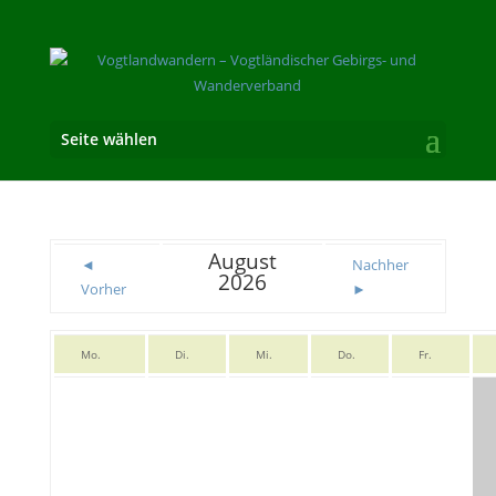
Seite wählen
August
◄
Nachher
2026
Vorher
►
Mo.
Di.
Mi.
Do.
Fr.