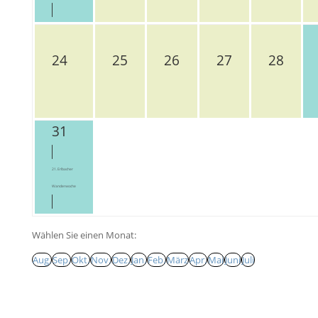
24
25
26
27
28
31
21. Erlbacher
Wanderwoche
Wählen Sie einen Monat:
Aug.
Sep.
Okt.
Nov.
Dez.
Jan.
Feb.
März
Apr.
Mai
Juni
Juli