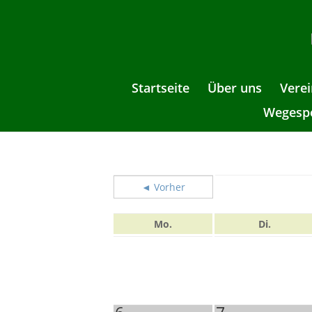
Startseite
Über uns
Verei
Wegespe
◄ Vorher
Mo.
Di.