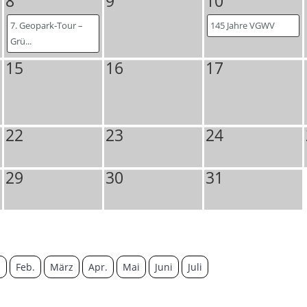
8
9
10
7. Geopark-Tour –
145 Jahre VGWV
Grü...
15
16
17
22
23
24
29
30
31
.
Feb.
März
Apr.
Mai
Juni
Juli