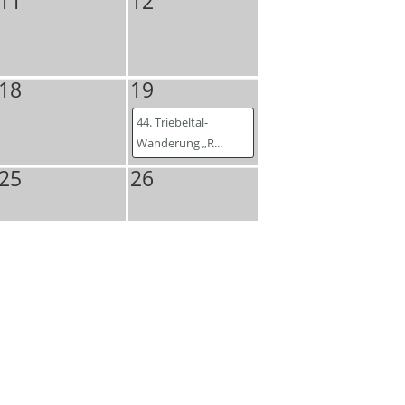
11
12
18
19
44. Triebeltal-
Wanderung „R...
25
26