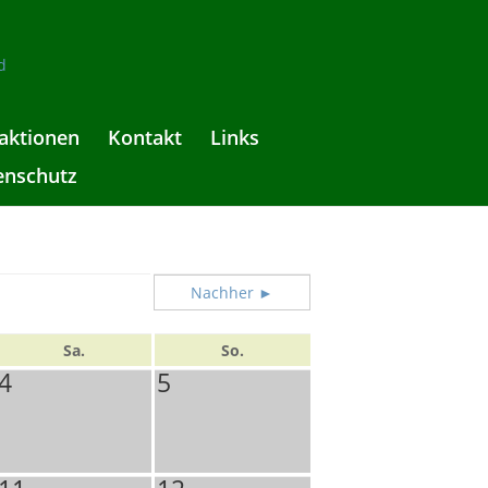
aktionen
Kontakt
Links
enschutz
Nachher ►
Sa.
So.
4
5