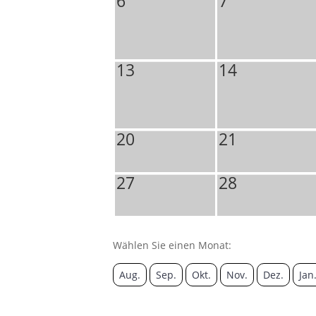
6
7
13
14
20
21
27
28
Wählen Sie einen Monat:
Aug.
Sep.
Okt.
Nov.
Dez.
Jan