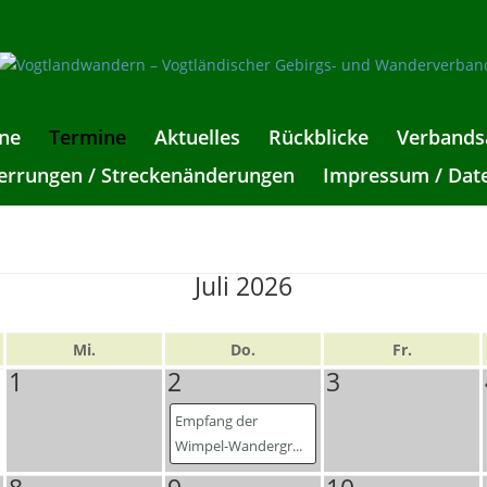
ne
Termine
Aktuelles
Rückblicke
Verbands
rrungen / Streckenänderungen
Impressum / Dat
Juli 2026
Mi.
Do.
Fr.
1
2
3
Empfang der
Wimpel-Wandergr...