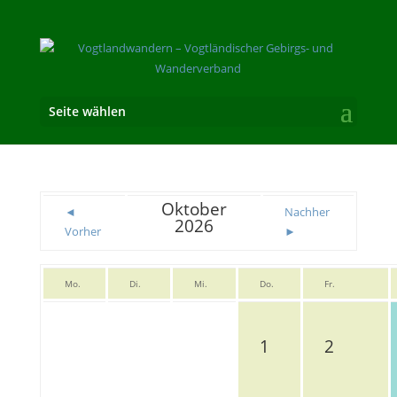
Seite wählen
Oktober
◄
Nachher
2026
Vorher
►
Mo.
Di.
Mi.
Do.
Fr.
1
2