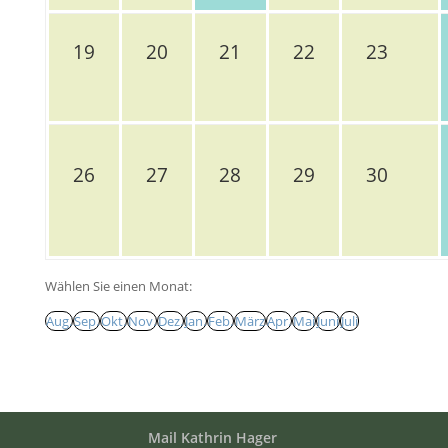
19
20
21
22
23
26
27
28
29
30
Wählen Sie einen Monat:
Aug.
Sep.
Okt.
Nov.
Dez.
Jan.
Feb.
März
Apr.
Mai
Juni
Juli
Mail Kathrin Hager