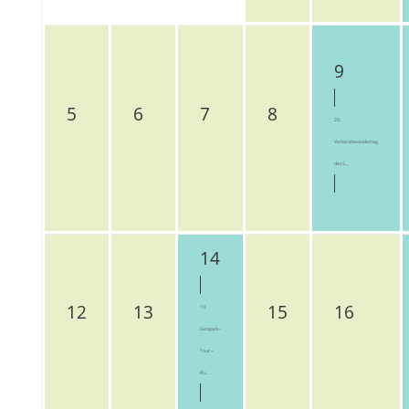
9
5
6
7
8
20.
Verbandswandertag
des S...
14
12
13
15
16
10.
Geopark-
Tour –
Ru...