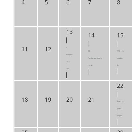
4
5
6
7
8
13
14
15
11
12
5.
32.
ÄWB – 15.
Geopark-
Familienwanderung
Lausitzer
Tour –
mit d...
S...
Top...
22
18
19
20
21
ÄWB – Zu
guten
Tropfe...