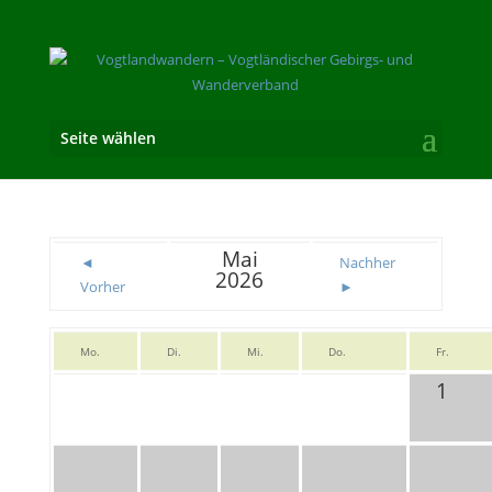
Seite wählen
Mai
◄
Nachher
2026
Vorher
►
Mo.
Di.
Mi.
Do.
Fr.
1