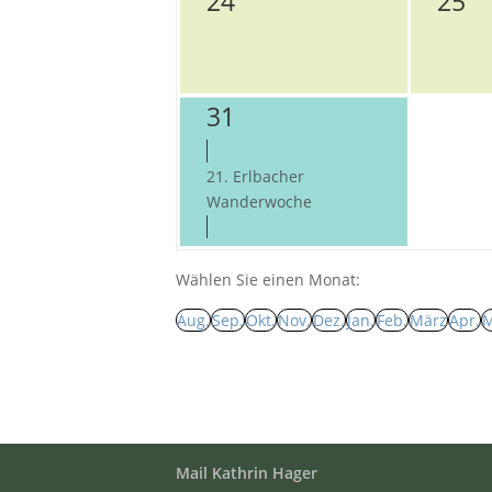
24
25
31
21. Erlbacher
Wanderwoche
Wählen Sie einen Monat:
Aug.
Sep.
Okt.
Nov.
Dez.
Jan.
Feb.
März
Apr.
M
Mail Kathrin Hager