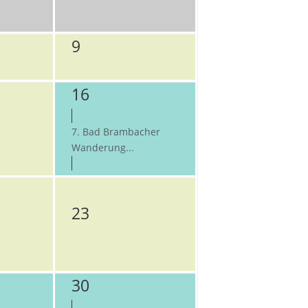
9
16
7. Bad Brambacher
Wanderung...
23
30