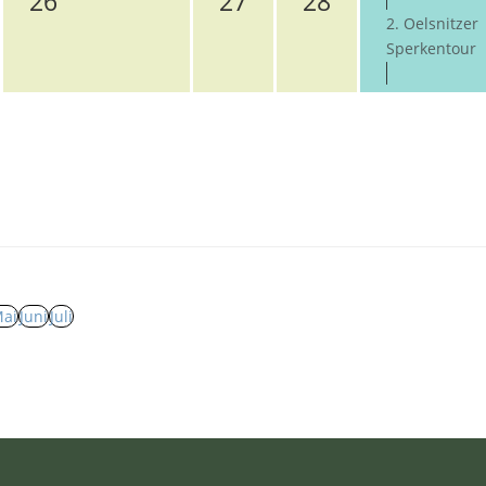
26
27
28
2. Oelsnitzer
Sperkentour
ai
Juni
Juli