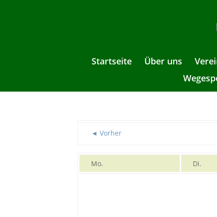
Startseite
Über uns
Verei
Wegespe
◄ Vorher
Mo.
Di.