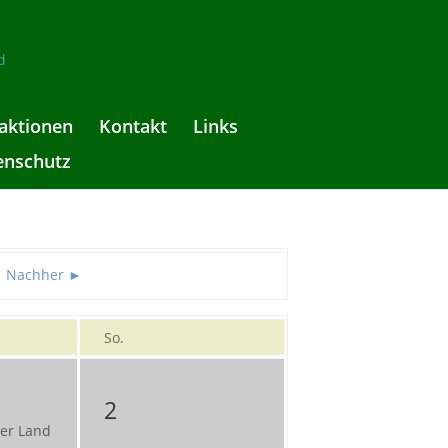
aktionen
Kontakt
Links
enschutz
Nachher ►
So.
2
er Land