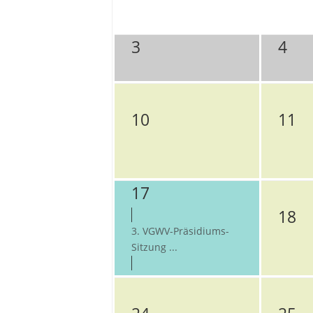
3
4
10
11
17
18
3. VGWV-Präsidiums-
Sitzung ...