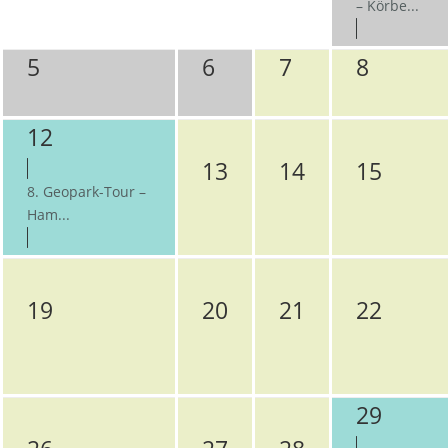
– Körbe...
5
6
7
8
12
13
14
15
8. Geopark-Tour –
Ham...
19
20
21
22
29