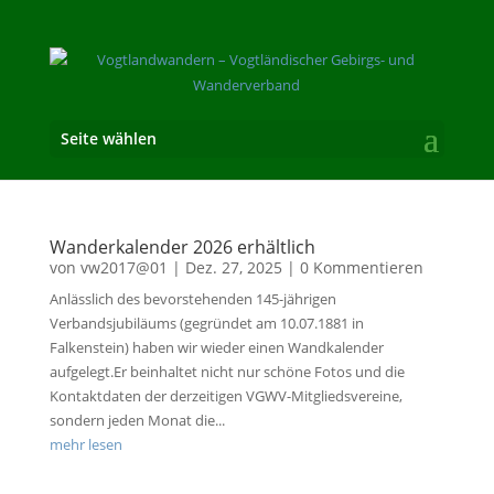
Seite wählen
Wanderkalender 2026 erhältlich
von
vw2017@01
|
Dez. 27, 2025
| 0 Kommentieren
Anlässlich des bevorstehenden 145-jährigen
Verbandsjubiläums (gegründet am 10.07.1881 in
Falkenstein) haben wir wieder einen Wandkalender
aufgelegt.Er beinhaltet nicht nur schöne Fotos und die
Kontaktdaten der derzeitigen VGWV-Mitgliedsvereine,
sondern jeden Monat die...
mehr lesen