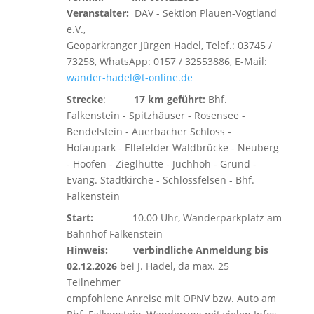
Veranstalter:
DAV - Sektion Plauen-Vogtland
e.V.,
Geoparkranger Jürgen Hadel, Telef.: 03745 /
73258, WhatsApp: 0157 / 32553886, E-Mail:
wander-hadel@t-online.de
Strecke
:
17 km geführt:
Bhf.
Falkenstein - Spitzhäuser - Rosensee -
Bendelstein - Auerbacher Schloss -
Hofaupark - Ellefelder Waldbrücke - Neuberg
- Hoofen - Zieglhütte - Juchhöh - Grund -
Evang. Stadtkirche - Schlossfelsen - Bhf.
Falkenstein
Start:
10.00 Uhr, Wanderparkplatz am
Bahnhof Falkenstein
Hinweis:
verbindliche Anmeldung bis
02.12.2026
bei J. Hadel, da max. 25
Teilnehmer
empfohlene Anreise mit ÖPNV bzw. Auto am