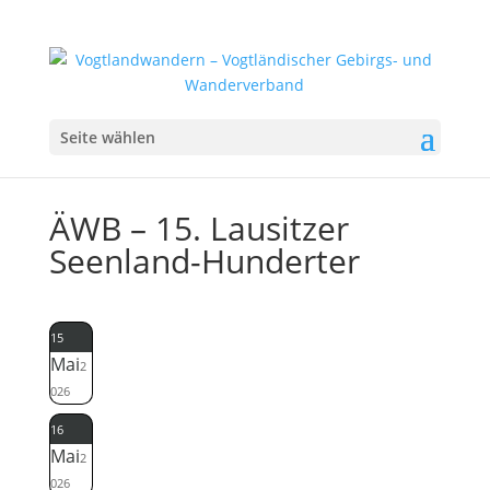
Seite wählen
ÄWB – 15. Lausitzer
Seenland-Hunderter
15
Mai
2
026
16
Mai
2
026