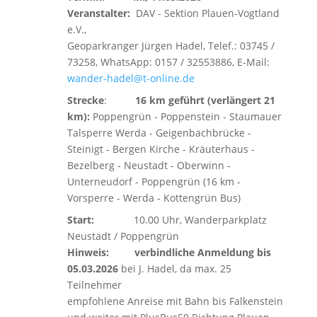
Veranstalter:
DAV - Sektion Plauen-Vogtland
e.V.,
Geoparkranger Jürgen Hadel, Telef.: 03745 /
73258, WhatsApp: 0157 / 32553886, E-Mail:
wander-hadel@t-online.de
Strecke
:
16 km geführt (verlängert 21
km):
Poppengrün - Poppenstein - Staumauer
Talsperre Werda - Geigenbachbrücke -
Steinigt - Bergen Kirche - Kräuterhaus -
Bezelberg - Neustadt - Oberwinn -
Unterneudorf - Poppengrün (16 km -
Vorsperre - Werda - Kottengrün Bus)
Start:
10.00 Uhr, Wanderparkplatz
Neustadt / Poppengrün
Hinweis:
verbindliche Anmeldung bis
05.03.2026
bei J. Hadel, da max. 25
Teilnehmer
empfohlene Anreise mit Bahn bis Falkenstein