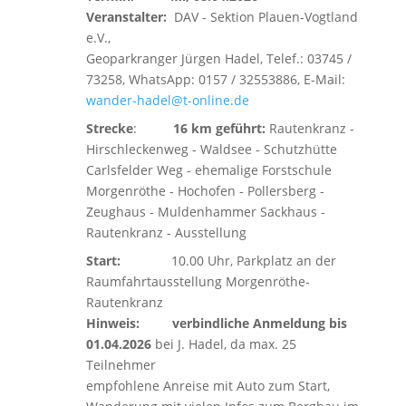
Veranstalter:
DAV - Sektion Plauen-Vogtland
e.V.,
Geoparkranger Jürgen Hadel, Telef.: 03745 /
73258, WhatsApp: 0157 / 32553886, E-Mail:
wander-hadel@t-online.de
Strecke
:
16 km geführt:
Rautenkranz -
Hirschleckenweg - Waldsee - Schutzhütte
Carlsfelder Weg - ehemalige Forstschule
Morgenröthe - Hochofen - Pollersberg -
Zeughaus - Muldenhammer Sackhaus -
Rautenkranz - Ausstellung
Start:
10.00 Uhr, Parkplatz an der
Raumfahrtausstellung Morgenröthe-
Rautenkranz
Hinweis:
verbindliche Anmeldung bis
01.04.2026
bei J. Hadel, da max. 25
Teilnehmer
empfohlene Anreise mit Auto zum Start,