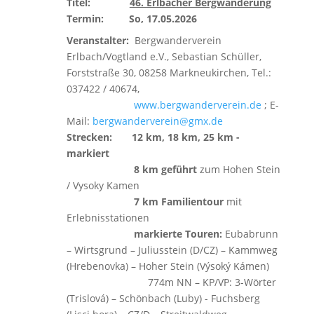
Titel:
46. Erlbacher Bergwanderung
Termin:
So, 17.05.2026
Veranstalter:
Bergwanderverein
Erlbach/Vogtland e.V., Sebastian Schüller,
Forststraße 30, 08258 Markneukirchen, Tel.:
037422 / 40674,
www.bergwanderverein.de
; E-
Mail:
bergwanderverein@gmx.de
Strecken:
12 km, 18 km, 25 km -
markiert
8 km geführt
zum Hohen Stein
/ Vysoky Kamen
7 km Familientour
mit
Erlebnisstationen
markierte Touren:
Eubabrunn
– Wirtsgrund – Juliusstein (D/CZ) – Kammweg
(Hrebenovka) – Hoher Stein (Výsoký Kámen)
774m NN – KP/VP: 3-Wörter
(Trislová) – Schönbach (Luby) - Fuchsberg