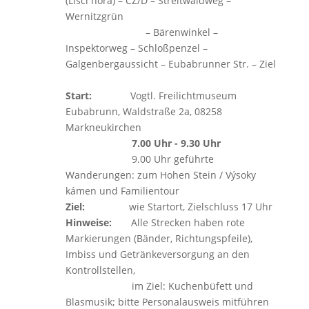
(Lisci hora) – CZ/D – Streitwaldweg –
Wernitzgrün
– Bärenwinkel –
Inspektorweg – Schloßpenzel –
Galgenbergaussicht – Eubabrunner Str. – Ziel
Start:
Vogtl. Freilichtmuseum
Eubabrunn, Waldstraße 2a, 08258
Markneukirchen
7.00 Uhr - 9.30 Uhr
9.00 Uhr geführte
Wanderungen: zum Hohen Stein / Výsoky
kámen und Familientour
Ziel:
wie Startort, Zielschluss 17 Uhr
Hinweise:
Alle Strecken haben rote
Markierungen (Bänder, Richtungspfeile),
Imbiss und Getränkeversorgung an den
Kontrollstellen,
im Ziel: Kuchenbüfett und
Blasmusik; bitte Personalausweis mitführen