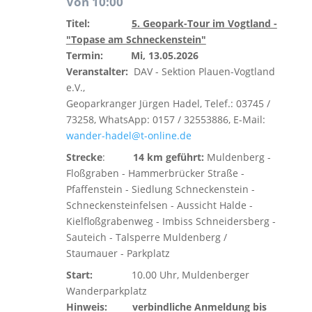
Von 10:00
Titel:
5. Geopark-Tour im Vogtland -
"Topase am Schneckenstein"
Termin:
Mi, 13.05.2026
Veranstalter:
DAV - Sektion Plauen-Vogtland
e.V.,
Geoparkranger Jürgen Hadel, Telef.: 03745 /
73258, WhatsApp: 0157 / 32553886, E-Mail:
wander-hadel@t-online.de
Strecke
:
14 km geführt:
Muldenberg -
Floßgraben - Hammerbrücker Straße -
Pfaffenstein - Siedlung Schneckenstein -
Schneckensteinfelsen - Aussicht Halde -
Kielfloßgrabenweg - Imbiss Schneidersberg -
Sauteich - Talsperre Muldenberg /
Staumauer - Parkplatz
Start:
10.00 Uhr, Muldenberger
Wanderparkplatz
Hinweis:
verbindliche Anmeldung bis