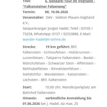
Titel:
6. Geopark-Tour im Vogtland -
"Falkensteiner Felsenweg"
Termin:
Mi, 10.06.2026
Veranstalter:
DAV - Sektion Plauen-Vogtland
e.V.,
Geoparkranger Jürgen Hadel, Telef.: 03745 /
73258, WhatsApp: 0157 / 32553886, E-Mail:
wander-hadel@t-online.de
Strecke
:
19 km geführt:
Bhf.
Falkenstein - Schlossfelsen - Holzbrunnen -
Luisenfelsen - Talsperre Falkenstein - Bastei -
Mönchsfelsen - Schwarzer Stein - Affenstein -
Rehhübelfelsen - Rinnelsteinfelsen -
Siehdichfür - Wendelstein - Katzenstein -
Lochstein - Bhf. Falkenstein
Start:
10.00 Uhr, Wanderparkplatz am
Bahnhof Falkenstein
Hinweis:
verbindliche Anmeldung bis
01.06.2026
bei J. Hadel, da max. 25