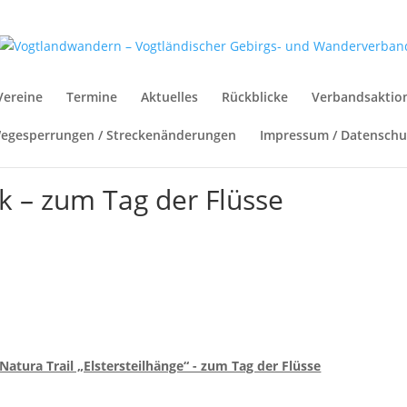
Vereine
Termine
Aktuelles
Rückblicke
Verbandsaktio
egesperrungen / Streckenänderungen
Impressum / Datenschu
rk – zum Tag der Flüsse
tura Trail „Elstersteilhänge“ - zum Tag der Flüsse